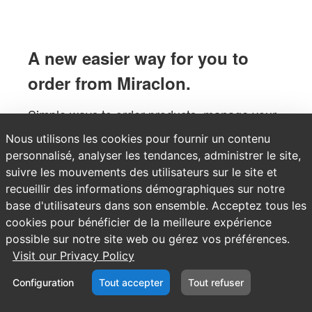
A new easier way for you to
order from Miraclon.
Simple ways to order products, manage your
account, and place service requests.
Nous utilisons les cookies pour fournir un contenu
personnalisé, analyser les tendances, administrer le site,
suivre les mouvements des utilisateurs sur le site et
Use the Log In option at the top of the
recueillir des informations démographiques sur notre
page to request an account today.
base d'utilisateurs dans son ensemble. Acceptez tous les
cookies pour bénéficier de la meilleure expérience
possible sur notre site web ou gérez vos préférences.
Visit our Privacy Policy
Configuration
Tout accepter
Tout refuser