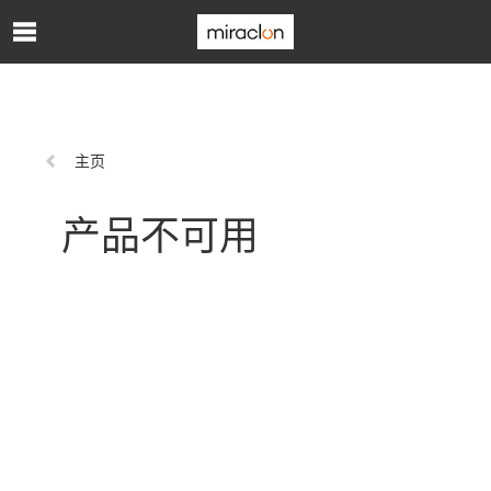
跳转到主内容
上
主页
一
页:
产品不可用