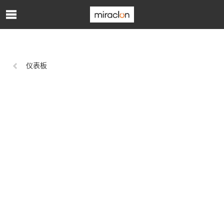
跳转到主内容
上
仪表板
一
页: