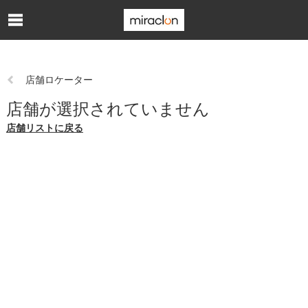
メインコンテンツにスキップ
前
店舗ロケーター
の
店舗が選択されていません
ペ
ー
店舗リストに戻る
ジ: