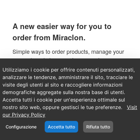
A new easier way for you to
order from Miraclon.
Simple ways to order products, manage your
account, and place service requests.
Utilizziamo i cookie per offrire contenuti personalizzati,
analizzare le tendenze, amministrare il sito, tracciare le
Use the Log In option at the top of the
visite degli utenti al sito e raccogliere informazioni
page to request an account today.
demografiche aggregate sulla nostra base di utenti.
Accetta tutti i cookie per un'esperienza ottimale sul
nostro sito web, oppure gestisci le tue preferenze.
Visit
our Privacy Policy
Configurazione
Accetta tutto
Rifiuta tutto